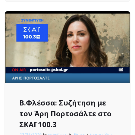
Β.Φλέσσα: Συζήτηση με
τον Άρη Πορτοσάλτε στο
ΣΚΑΪ 100.3
22/05/2019
by
vickyflessa
in
Βίντεο
/
Συνεντεύξεις