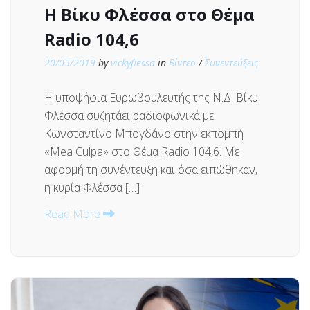
Η Βίκυ Φλέσσα στο Θέμα
Radio 104,6
20/05/2019
by
vickyflessa
in
Βίντεο
/
Συνεντεύξεις
Η υποψήφια Ευρωβουλευτής της Ν.Δ. Βίκυ
Φλέσσα συζητάει ραδιοφωνικά με
Κωνσταντίνο Μπογδάνο στην εκπομπή
«Mea Culpa» στο Θέμα Radio 104,6. Με
αφορμή τη συνέντευξη και όσα ειπώθηκαν,
η κυρία Φλέσσα […]
Read More