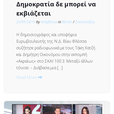
Δημοκρατία δε μπορεί να
εκβιάζεται
23/05/2019
by
vickyflessa
in
Βίντεο
/
Συνεντεύξεις
Η δημοσιογράφος και υποψήφια
Ευρωβουλευτής της Ν.Δ. Βίκυ Φλέσσα
συζήτησε ραδιοφωνικά με τους Τάκη Χατζή
και Δημήτρη Οικονόμου στην εκπομπή
«Ακραίως» στο ΣΚΑΪ 100.3. Μεταξύ άλλων
τόνισε: – Διάβασα μια […]
Read More