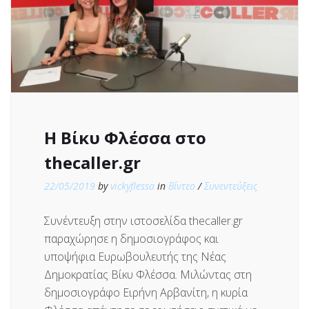
Η Βίκυ Φλέσσα στο
thecaller.gr
22/05/2019
by
vickyflessa
in
Βίντεο
/
Συνεντεύξεις
Συνέντευξη στην ιστοσελίδα thecaller.gr
παραχώρησε η δημοσιογράφος και
υποψήφια Ευρωβουλευτής της Νέας
Δημοκρατίας Βίκυ Φλέσσα. Μιλώντας στη
δημοσιογράφο Ειρήνη Αρβανίτη, η κυρία