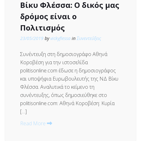
Βίκυ Φλέσσα: Ο δικός μας
δρόμος είναι ο
Πολιτισμός
23/05/2019
by
vickyflessa
in
Συνεντεύξεις
Συνέντευξη στη δημοσιογράφο Αθηνά
Κοροβέση για την ιστοσελίδα
politisonline.com έδωσε η δημοσιογράφος
και υποψήφια Ευρωβουλευτής της ΝΔ Βίκυ
Φλέσσα. Αναλυτικά το κείμενο τη
συνέντευξης, όπως δημοσιεύθηκε στο
politisonline.com: Αθηνά Κοροβέση: Κυρία
[…]
Read More