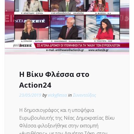
Η Βίκυ Φλέσσα στο
Action24
23/05/2019
by
vickyflessa
in
Συνεντεύξεις
Η δημοσιογράφος και η υποψήφια
Ευρωβουλευτής της Νέας Δημοκρατίας Βίκυ
Φλέσσα φιλοξενήθηκε στην εκπομπή
«Aντιθέσεις», με τον Δημήτρη Τάκη, στον