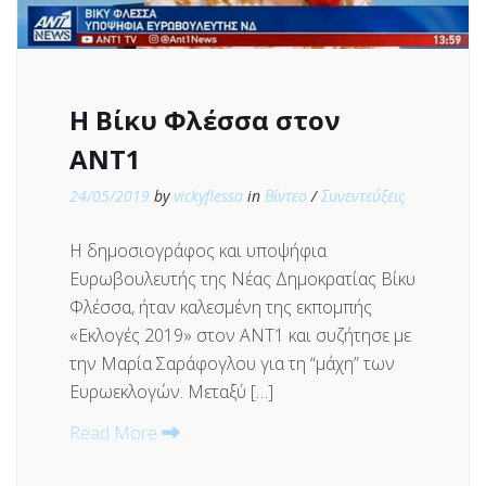
Η Βίκυ Φλέσσα στον
ΑΝΤ1
24/05/2019
by
vickyflessa
in
Βίντεο
/
Συνεντεύξεις
Η δημοσιογράφος και υποψήφια
Ευρωβουλευτής της Νέας Δημοκρατίας Βίκυ
Φλέσσα, ήταν καλεσμένη της εκπομπής
«Εκλογές 2019» στον ΑΝΤ1 και συζήτησε με
την Μαρία Σαράφογλου για τη “μάχη” των
Ευρωεκλογών. Μεταξύ […]
Read More