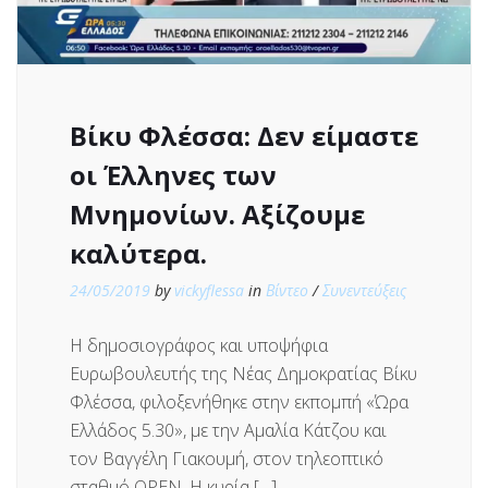
Βίκυ Φλέσσα: Δεν είμαστε
οι Έλληνες των
Μνημονίων. Αξίζουμε
καλύτερα.
24/05/2019
by
vickyflessa
in
Βίντεο
/
Συνεντεύξεις
Η δημοσιογράφος και υποψήφια
Ευρωβουλευτής της Νέας Δημοκρατίας Βίκυ
Φλέσσα, φιλοξενήθηκε στην εκπομπή «Ώρα
Ελλάδος 5.30», με την Αμαλία Κάτζου και
τον Βαγγέλη Γιακουμή, στον τηλεοπτικό
σταθμό OPEN. Η κυρία […]